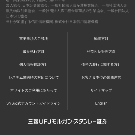
者 関東財務局長（金商）第2336号
加入協会: 日本証券業協会、一般社団法人資産運用業協会、一般社団法人金
融先物取引業協会、一般社団法人第二種金融商品取引業協会、一般社団法人
日本STO協会
当社が加盟する信用情報機関: 株式会社日本信用情報機構
重要事項のご説明
勧誘方針
最良執行方針
利益相反管理方針
個人情報保護方針
債務の履行に関する方針
システム障害時の対応について
お客さま本位の業務運営
本サイトのご利用にあたって
サイトマップ
SNS公式アカウントガイドライン
English
三菱ＵＦＪモルガン・スタンレー証券