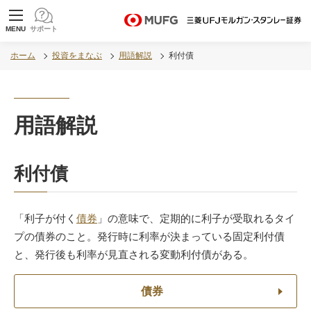
MUFG 世界が進むチカラになる。 三菱ＵＦＪモル
MENU
サポート
ガン・スタンレー証券
ホーム
投資をまなぶ
用語解説
利付債
用語解説
利付債
「利子が付く
債券
」の意味で、定期的に利子が受取れるタイ
プの債券のこと。発行時に利率が決まっている固定利付債
と、発行後も利率が見直される変動利付債がある。
債券