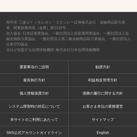
商号等: 三菱ＵＦＪモルガン・スタンレー証券株式会社 金融商品取引業
者 関東財務局長（金商）第2336号
加入協会: 日本証券業協会、一般社団法人資産運用業協会、一般社団法人金
融先物取引業協会、一般社団法人第二種金融商品取引業協会、一般社団法人
日本STO協会
当社が加盟する信用情報機関: 株式会社日本信用情報機構
重要事項のご説明
勧誘方針
最良執行方針
利益相反管理方針
個人情報保護方針
債務の履行に関する方針
システム障害時の対応について
お客さま本位の業務運営
本サイトのご利用にあたって
サイトマップ
SNS公式アカウントガイドライン
English