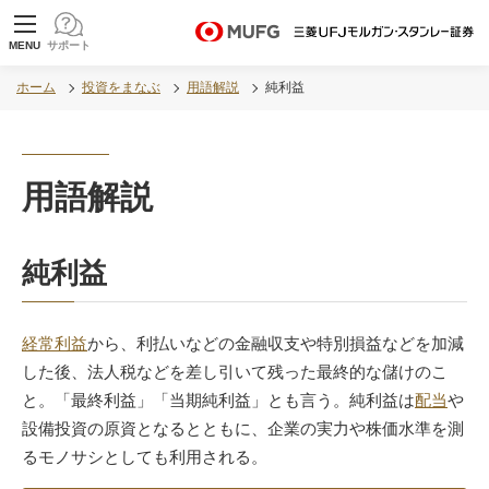
MUFG 世界が進むチカラになる。 三菱ＵＦＪモル
MENU
サポート
ガン・スタンレー証券
ホーム
投資をまなぶ
用語解説
純利益
用語解説
純利益
経常利益
から、利払いなどの金融収支や特別損益などを加減
した後、法人税などを差し引いて残った最終的な儲けのこ
と。「最終利益」「当期純利益」とも言う。純利益は
配当
や
設備投資の原資となるとともに、企業の実力や株価水準を測
るモノサシとしても利用される。