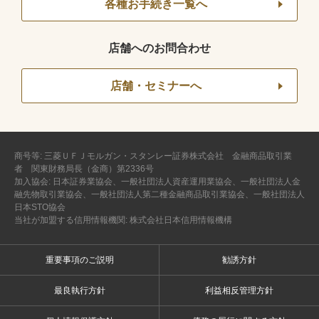
各種お手続き一覧へ
店舗へのお問合わせ
店舗・セミナーへ
商号等: 三菱ＵＦＪモルガン・スタンレー証券株式会社 金融商品取引業
者 関東財務局長（金商）第2336号
加入協会: 日本証券業協会、一般社団法人資産運用業協会、一般社団法人金
融先物取引業協会、一般社団法人第二種金融商品取引業協会、一般社団法人
日本STO協会
当社が加盟する信用情報機関: 株式会社日本信用情報機構
重要事項のご説明
勧誘方針
最良執行方針
利益相反管理方針