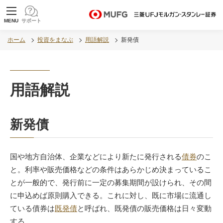
MUFG 世界が進むチカラになる。 三菱ＵＦＪモル
MENU
サポート
ガン・スタンレー証券
ホーム
投資をまなぶ
用語解説
新発債
用語解説
新発債
国や地方自治体、企業などにより新たに発行される
債券
のこ
と。利率や販売価格などの条件はあらかじめ決まっているこ
とが一般的で、発行前に一定の募集期間が設けられ、その間
に申込めば原則購入できる。これに対し、既に市場に流通し
ている債券は
既発債
と呼ばれ、既発債の販売価格は日々変動
する。