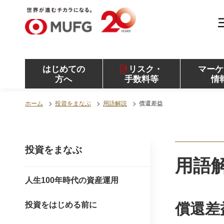
MUFG 世界が進むチカラになる。 三菱ＵＦＪモル
ガン・スタンレー証券
はじめての
リスク・
マーケ
方へ
手数料等
情
ホーム
投資をまなぶ
用語解説
償還差益
投資をまなぶ
用語
人生100年時代の資産運用
投資をはじめる前に
償還差