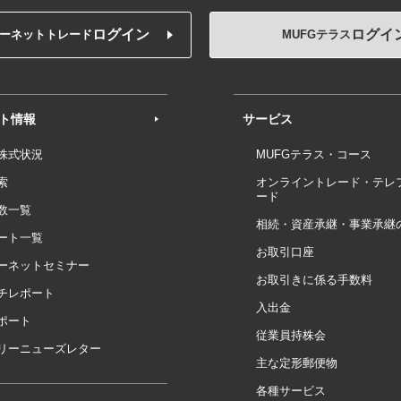
ログイン
ログイ
ーネットトレード
MUFGテラス
ト情報
サービス
株式状況
MUFGテラス・コース
索
オンライントレード・テレ
ード
数一覧
相続・資産承継・事業承継
ート一覧
お取引口座
ーネットセミナー
お取引きに係る手数料
チレポート
入出金
ポート
従業員持株会
リーニューズレター
主な定形郵便物
各種サービス