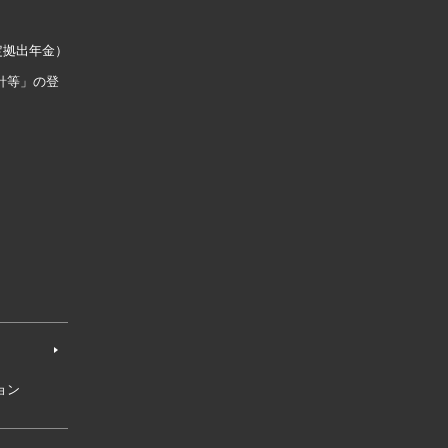
定拠出年金）
針等」の登
ョン