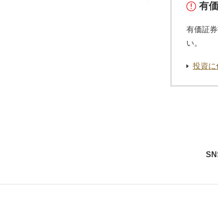
有
有価証券
い。
投資に
S