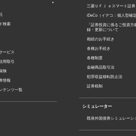
三菱ＵＦＪ ｅスマート証券
託
iDeCo（イデコ：個人型確
ド検索
「証券投資に係るご投資方
録・更新について
相続のお手続き
各種お手続き
サービス
各種制度
信用取引
金融商品取引法
保険
犯罪収益移転防止法
券情報
証券税制
ンテンツ一覧
シミュレーター
既発外国債券シミュレーシ