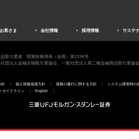
お客さま
会社情報
採用情報
サステ
品取引業者 関東財務局長（金商）第2336号
般社団法人金融先物取引業協会、一般社団法人第二種金融商品取引業協会
方針
個人情報保護方針
債務の履行に関する方針
システム障害時の
トガイドライン
English
三菱ＵＦＪモルガン・スタンレー証
券