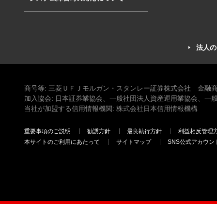
法人の
商号等: 三菱ＵＦＪモルガン・スタンレー証券株式会社 金融商
加入協会: 日本証券業協会、一般社団法人資産運用業協会、一
当社が加盟する信用情報機関: 株式会社日本信用情報機構
重要事項のご説明
勧誘方針
最良執行方針
利益相反管理
本サイトのご利用にあたって
サイトマップ
SNS公式アカウン