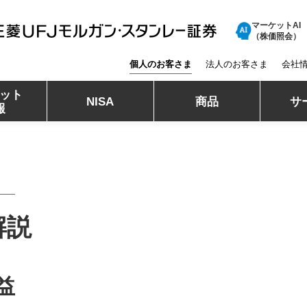
マーケットAI
三菱ＵＦＪモルガン・スタンレー証券
（株価照会）
個人のお客さま
法人のお客さま
会社
ット
NISA
商品
サ
報
解説
益