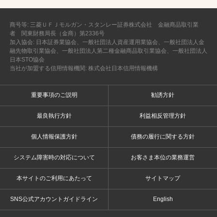
商号等: 三菱ＵＦＪモルガン・スタンレー証券株式会社 金融商品取引業
者 関東財務局長（金商）第2336号
加入協会: 日本証券業協会、一般社団法人資産運用業協会、一般社団法人金
融先物取引業協会、一般社団法人第二種金融商品取引業協会、一般社団法人
日本STO協会
当社が加盟する信用情報機関: 株式会社日本信用情報機構
重要事項のご説明
勧誘方針
最良執行方針
利益相反管理方針
個人情報保護方針
債務の履行に関する方針
システム障害時の対応について
お客さま本位の業務運営
本サイトのご利用にあたって
サイトマップ
SNS公式アカウントガイドライン
English