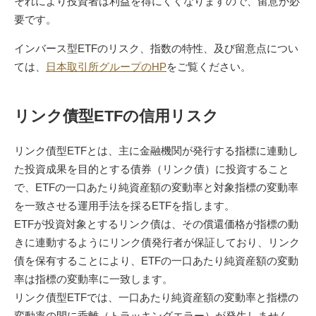
それにより投資者は利益を得にくくなりますので、留意が必
要です。
インバース型ETFのリスク、指数の特性、及び留意点につい
ては、
日本取引所グループのHP
をご覧ください。
リンク債型ETFの信用リスク
リンク債型ETFとは、主に金融機関が発行する指標に連動し
た投資成果を目的とする債券（リンク債）に投資すること
で、ETFの一口あたり純資産額の変動率と対象指標の変動率
を一致させる運用手法を採るETFを指します。
ETFが投資対象とするリンク債は、その償還価格が指標の動
きに連動するようにリンク債発行者が保証しており、リンク
債を保有することにより、ETFの一口あたり純資産額の変動
率は指標の変動率に一致します。
リンク債型ETFでは、一口あたり純資産額の変動率と指標の
変動率の間に乖離（トラッキングエラー）が発生しません