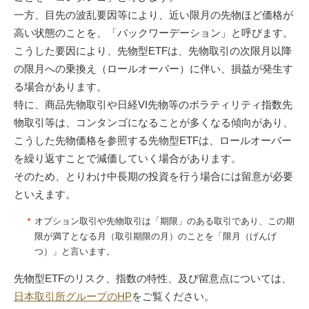
一方、目先の波乱要因等により、近い限月の先物ほど価格が
高い状態のことを、「バックワーデーション」と呼びます。
こうした要因により、先物型ETFは、先物取引の次限月以降
の限月への乗換え（ロールオーバー）に伴い、損益が発生す
る場合があります。
特に、商品先物取引や日経VI先物等のボラティリティ指数先
物取引等は、コンタンゴになることが多くなる傾向があり、
こうした先物価格を参照する先物型ETFは、ロールオーバー
を繰り返すことで減価していく場合があります。
そのため、とりわけ中長期の投資を行う場合には留意が必要
といえます。
＊
オプション取引や先物取引は「期限」のある取引であり、この期
限が満了となる月（取引期限の月）のことを「限月（げんげ
つ）」と言います。
先物型ETFのリスク、指数の特性、及び留意点については、
日本取引所グループのHP
をご覧ください。