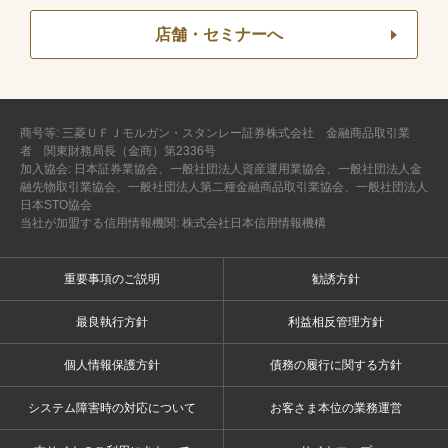
店舗・セミナーへ
商号等: 三菱ＵＦＪモルガン・スタンレー証券株式会社 金融商品取引業
者 関東財務局長（金商）第2336号
加入協会: 日本証券業協会、一般社団法人資産運用業協会、一般社団法人金
融先物取引業協会、一般社団法人第二種金融商品取引業協会、一般社団法人
日本STO協会
当社が加盟する信用情報機関: 株式会社日本信用情報機構
重要事項のご説明
勧誘方針
最良執行方針
利益相反管理方針
個人情報保護方針
債務の履行に関する方針
システム障害時の対応について
お客さま本位の業務運営