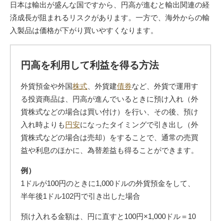
日本は輸出が盛んな国ですから、円高が進むと輸出関連の経
済成長が阻まれるリスクがあります。一方で、海外からの輸
入製品は価格が下がり買いやすくなります。
円高を利用して利益を得る方法
外貨預金や外国
株式
、外貨建
債券
など、外貨で運用す
る投資商品は、円高が進んでいるときに預け入れ（外
貨株式などの場合は買い付け）を行い、その後、預け
入れ時よりも
円安
になったタイミングで引き出し（外
貨株式などの場合は売却）をすることで、通常の売買
益や利息のほかに、為替差益も得ることができます。
例）
1ドルが100円のときに1,000ドルの外貨預金をして、
半年後1ドル102円で引き出した場合
預け入れる金額は、円に直すと100円×1,000ドル＝10