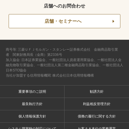
店舗へのお問合わせ
店舗・セミナーへ
商号等: 三菱ＵＦＪモルガン・スタンレー証券株式会社 金融商品取引業
者 関東財務局長（金商）第2336号
加入協会: 日本証券業協会、一般社団法人資産運用業協会、一般社団法人金
融先物取引業協会、一般社団法人第二種金融商品取引業協会、一般社団法人
日本STO協会
当社が加盟する信用情報機関: 株式会社日本信用情報機構
重要事項のご説明
勧誘方針
最良執行方針
利益相反管理方針
個人情報保護方針
債務の履行に関する方針
システム障害時の対応について
お客さま本位の業務運営