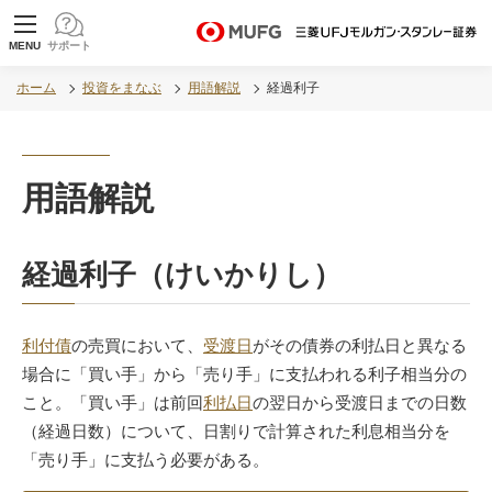
MUFG 世界が進むチカラになる。 三菱ＵＦＪモル
MENU
サポート
ガン・スタンレー証券
ホーム
投資をまなぶ
用語解説
経過利子
用語解説
経過利子（けいかりし）
利付債
の売買において、
受渡日
がその債券の利払日と異なる
場合に「買い手」から「売り手」に支払われる利子相当分の
こと。「買い手」は前回
利払日
の翌日から受渡日までの日数
（経過日数）について、日割りで計算された利息相当分を
「売り手」に支払う必要がある。