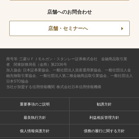
店舗へのお問合わせ
店舗・セミナーへ
商号等: 三菱ＵＦＪモルガン・スタンレー証券株式会社 金融商品取引業
者 関東財務局長（金商）第2336号
加入協会: 日本証券業協会、一般社団法人資産運用業協会、一般社団法人金
融先物取引業協会、一般社団法人第二種金融商品取引業協会、一般社団法人
日本STO協会
当社が加盟する信用情報機関: 株式会社日本信用情報機構
重要事項のご説明
勧誘方針
最良執行方針
利益相反管理方針
個人情報保護方針
債務の履行に関する方針