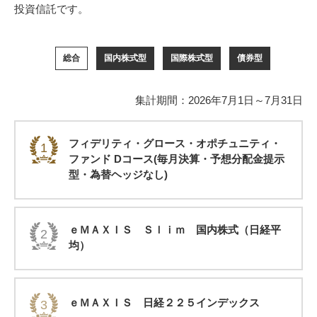
投資信託です。
総合
国内株式型
国際株式型
債券型
集計期間：2026年7月1日～7月31日
フィデリティ・グロース・オポチュニティ・
1
ファンド Dコース(毎月決算・予想分配金提示
型・為替ヘッジなし)
ｅＭＡＸＩＳ Ｓｌｉｍ 国内株式（日経平
2
均）
ｅＭＡＸＩＳ 日経２２５インデックス
3