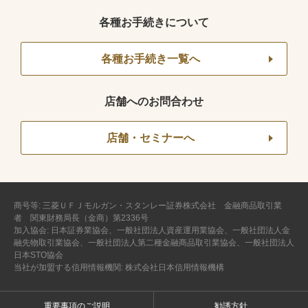
各種お手続きについて
各種お手続き一覧へ
店舗へのお問合わせ
店舗・セミナーへ
商号等: 三菱ＵＦＪモルガン・スタンレー証券株式会社 金融商品取引業
者 関東財務局長（金商）第2336号
加入協会: 日本証券業協会、一般社団法人資産運用業協会、一般社団法人金
融先物取引業協会、一般社団法人第二種金融商品取引業協会、一般社団法人
日本STO協会
当社が加盟する信用情報機関: 株式会社日本信用情報機構
重要事項のご説明
勧誘方針