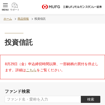
MUFG 世界が進むチカラになる。 三菱ＵＦＪモル
MENU
サポート
ガン・スタンレー証券
ホーム
商品情報
投資信託
投資信託
8月29日（金）申込締切時間以降、一部銘柄の買付を停止し
ます。詳細は
こちら
をご覧ください。
ファンド検索