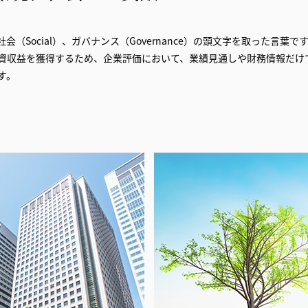
社会（
Social
）、ガバナンス（
Governance
）の頭文字を取った言葉です
資収益を獲得するため、企業評価において、業績見通しや財務情報だけで
す。