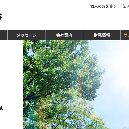
個人のお客さま
法
三菱ＵＦＪモルガン・スタンレー証券
メッセージ
会社案内
財務情報
サ
み