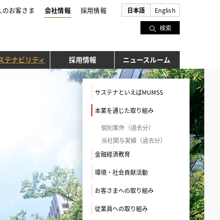
人のお客さま
会社情報
採用情報
日本語
English
検索
ステナビリティ
採用情報
ニュースルーム
サステナといえばMUMSS
本業を通じた取り組み
個別案件（過去分）
当社関与実績（過去分）
金融経済教育
環境・社会貢献活動
お客さまへの取り組み
従業員への取り組み