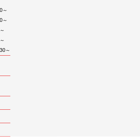
00～
30～
0～
0～
30～