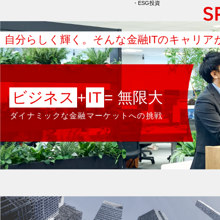
ESG投資
自分らしく輝く。
そんな金融ITのキャリア
ビジネス
+
IT
= 無限大
ダイナミックな金融マーケットへの挑戦