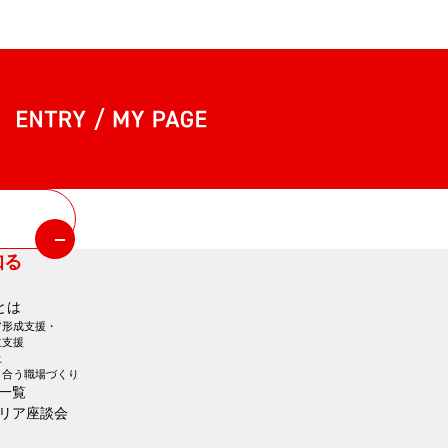
entry my page
知る
とは
ア形成支援・
立支援
土
し合う職場づくり
一覧
リア座談会