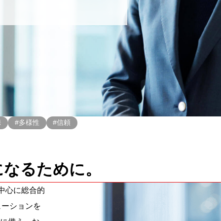
携
#多様性
#信頼
、
になるために。
中心に総合的
ューションを