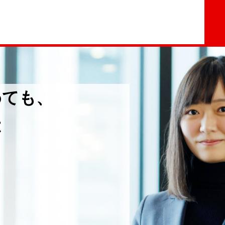
めても、
は