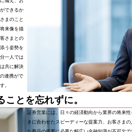
に備え、お
ができるか
さまのこと
将来像を描
客さまとの
添う姿勢を
分一人では
は共に解決
との連携がで
す。
ることを忘れずに。
証券営業には、日々の経済動向から業界の将来性
きに合わせたスピーディーな提案力、お客さまの
た商品の提案に必要な幅広い金融知識が不可欠で