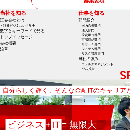
募集要項
当社を知る
仕事を知る
証券会社とは
部門紹介
証券ビジネスの世界史
国内営業部門
数字とキーワードで見る
法人部門
投資銀行部門
トップメッセージ
市場商品部門
会社概要
リサーチ部門
沿革
システム部門
リスク管理部門
当社の強み
ウェルスマネジメント
ESG投資
自分らしく輝く。
そんな金融ITのキャリア
ビジネス
+
IT
= 無限大