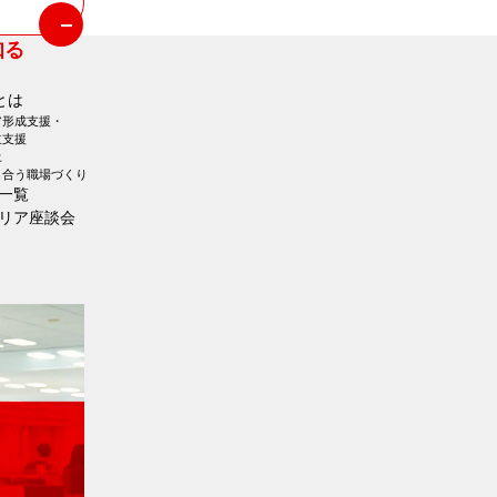
知る
とは
ア形成支援・
立支援
土
し合う職場づくり
一覧
リア座談会