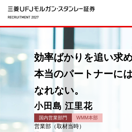
効率ばかりを追い求
本当のパートナーに
なれない。
小田島 江里花
国内営業部門
WMM本部
営業部（取材当時）