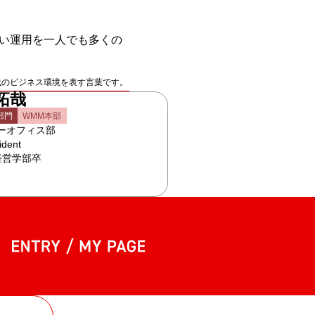
ない運用を一人でも多くの
くい”現代のビジネス環境を表す言葉です。
拓哉
部門
WMM本部
ーオフィス部
ident
 経営学部卒
entry my page