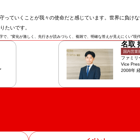
に守っていくことが我々の使命だと感じています。世界に負け
りたいです。
biguity の4語の頭文字で、“変化が激しく、先行きが読みづらく、複雑で、明確な答えが見えに
名取 
国内営業
ファミリ
Vice Pres
了
2008年