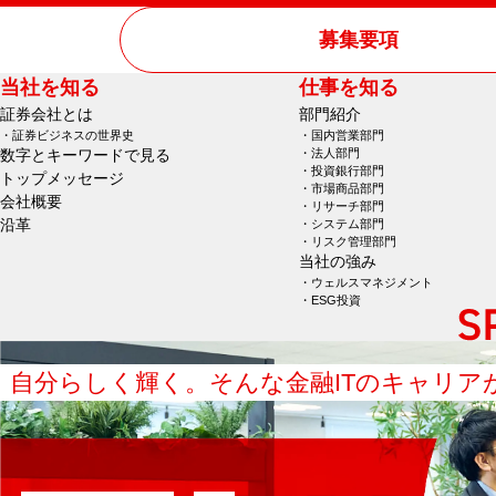
募集要項
当社を知る
仕事を知る
証券会社とは
部門紹介
証券ビジネスの世界史
国内営業部門
数字とキーワードで見る
法人部門
投資銀行部門
トップメッセージ
市場商品部門
会社概要
リサーチ部門
沿革
システム部門
リスク管理部門
当社の強み
ウェルスマネジメント
ESG投資
自分らしく輝く。
そんな金融ITのキャリア