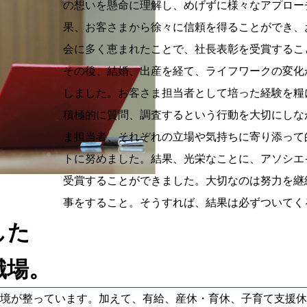
の想いを懸命に理解し、めげずに様々なアプロー
果、お客さまから徐々に信頼を得ることができ、
会に多く恵まれたことで、社長表彰を受賞するこ
その後、結婚、出産を経て、ライフワークの変化
しました。お客さま担当者として培った経験を糧
積極的に質問、調査するという行動を大切にしな
ま担当者、それぞれの立場や気持ちに寄り添って
トに努めました。結果、光栄なことに、アソシエ
受賞することができました。大切なのは努力を継
事をすること。そうすれば、結果は必ずついてく
した
職場。
境が整っています。加えて、有給、産休・育休、子育て支援休