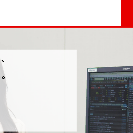
る、
に。