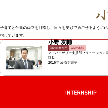
子育てと仕事の両立を目指し、日々を笑顔で過ごせるように己
指しています。
小野 友輔
国内営業部門
WMM本部
アドバイザリー支援部ソリューション
課長
2015年 経済学部卒
internship