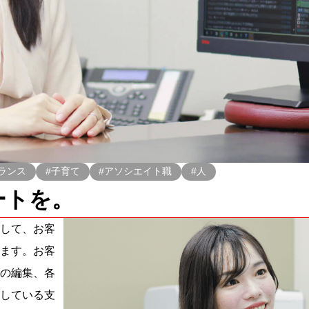
ランス
#子育て
#アソシエイト職
#人
ートを。
して、お客
ます。お客
の編集、各
している支