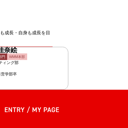
も成長・自身も成長を目
佳奈絵
部門
WMM本部
ティング部
 経営学部卒
entry my page