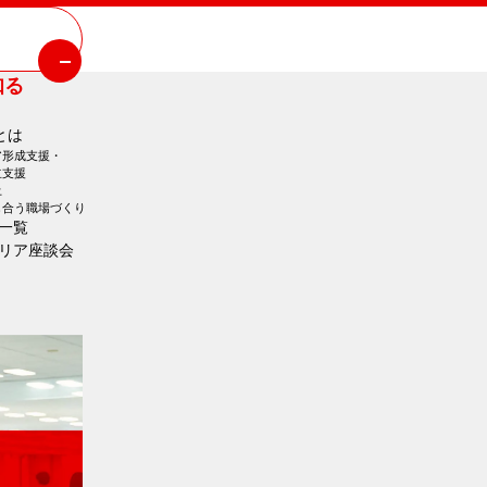
知る
とは
ア形成支援・
立支援
土
し合う職場づくり
一覧
リア座談会