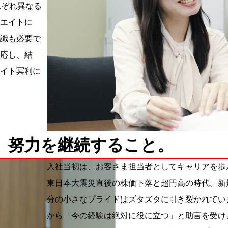
れぞれ異なる
エイトに
識も必要で
応し、結
イト冥利に
、
努力を継続すること。
入社当初は、お客さま担当者としてキャリアを歩
東日本大震災直後の株価下落と超円高の時代。新
分の小さなプライドはズタズタに引き裂かれてい
から「今の経験は絶対に役に立つ」と助言を受け